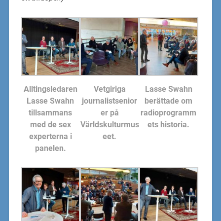
Alltingsledaren
Vetgiriga
Lasse Swahn
Lasse Swahn
journalistsenior
berättade om
tillsammans
er på
radioprogramm
med de sex
Världskulturmus
ets historia.
experterna i
eet.
panelen.