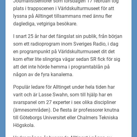
Journalistseniorer som torsdagen 17 februari tog
plats i trappscenen i Världskulturmuseet för att
lyssna på Alltinget tillsammans med ännu fler
daglediga, vetgiriga besökare.
I snart 25 år har det fängslat sin publik, från början
som ett radioprogram inom Sveriges Radio, i dag
en programpunkt på Världskulturmuseet dit det
kom efter lite slingriga vägar sedan SR fick för sig
att det inte hörde hemma i programtablån på
någon av de fyra kanalerna.
Populär ledare för Alltinget under hela tiden har
varit och är Lasse Swahn, som till hjälp har en
svarspanel om 27 experter i sex olika discipliner
(ämnesområden). De flesta är professorer knutna
till Göteborgs Universitet eller Chalmers Tekniska
Högskola.