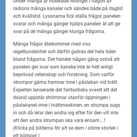
Under många år huserade Alltinget i någon av
radions många kanaler och sändes både på dagtid
och kvällstid. Lyssnarna fick ställa frågor, panelen
svarar och många gånger hjälps panelen åt att ge
svar på de många gånger kluriga frågorna.
Många frågor återkommer med viss
regelbundenhet och därför gallras det hela tiden
bland frågorna. Det händer någon gång också att
panelen ger svar som kanske inte är helt enligt
beprövad vetenskap och forskning. Som varför
strumpor gärna hamnar inne i påslakan vid tvätt.
Experten lanserade det fantastiska svaret att det
ibland uppstår strömmar utanför öppningen i
påslakanet inne i tvättmaskinen, en strumpa sugs
in och då letar den andra sig efter för den vill inte
att den andra strumpan ska vara ensam….!
(Klicka på bilderna för att se dem i större storlek i
ett bildspel.)