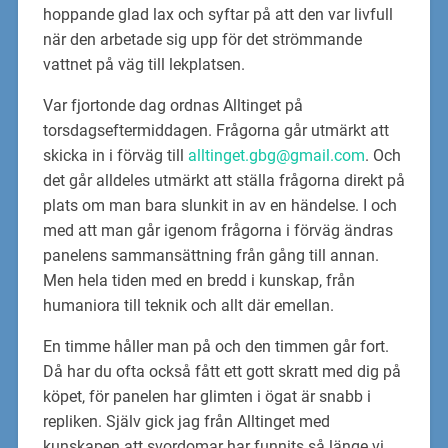
hoppande glad lax och syftar på att den var livfull
när den arbetade sig upp för det strömmande
vattnet på väg till lekplatsen.
Var fjortonde dag ordnas Alltinget på
torsdagseftermiddagen. Frågorna går utmärkt att
skicka in i förväg till
alltinget.gbg@gmail.com
. Och
det går alldeles utmärkt att ställa frågorna direkt på
plats om man bara slunkit in av en händelse. I och
med att man går igenom frågorna i förväg ändras
panelens sammansättning från gång till annan.
Men hela tiden med en bredd i kunskap, från
humaniora till teknik och allt där emellan.
En timme håller man på och den timmen går fort.
Då har du ofta också fått ett gott skratt med dig på
köpet, för panelen har glimten i ögat är snabb i
repliken. Själv gick jag från Alltinget med
kunskapen att svordomar har funnits så länge vi