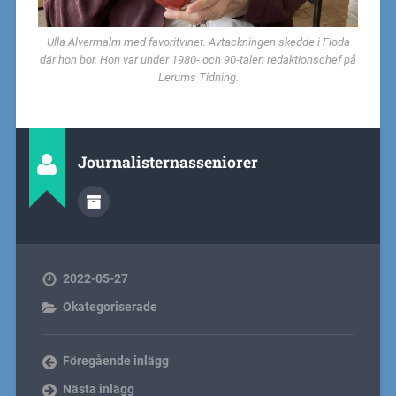
Ulla Alvermalm med favoritvinet. Avtackningen skedde i Floda
där hon bor. Hon var under 1980- och 90-talen redaktionschef på
Lerums Tidning.
Journalisternasseniorer
2022-05-27
Okategoriserade
Föregående inlägg
Nästa inlägg