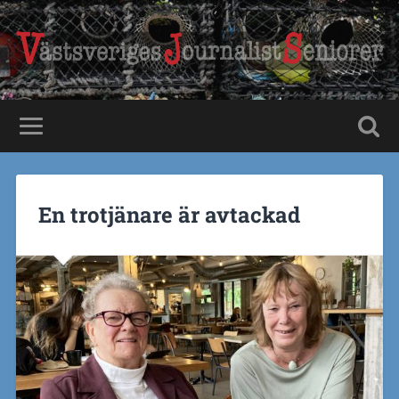
En trotjänare är avtackad