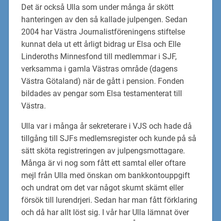
Det är också Ulla som under många år skött
hanteringen av den så kallade julpengen. Sedan
2004 har Västra Journalistföreningens stiftelse
kunnat dela ut ett årligt bidrag ur Elsa och Elle
Linderoths Minnesfond till medlemmar i SJF,
verksamma i gamla Västras område (dagens
Västra Götaland) när de gått i pension. Fonden
bildades av pengar som Elsa testamenterat till
Västra.
Ulla var i många år sekreterare i VJS och hade då
tillgång till SJFs medlemsregister och kunde på så
sätt sköta registreringen av julpengsmottagare.
Många är vi nog som fått ett samtal eller oftare
mejl från Ulla med önskan om bankkontouppgift
och undrat om det var något skumt skämt eller
försök till lurendrjeri. Sedan har man fått förklaring
och då har allt löst sig. I vår har Ulla lämnat över