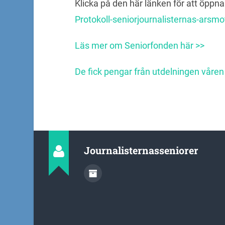
Klicka på den här länken för att öppna
Protokoll-seniorjournalisternas-arsm
Läs mer om Seniorfonden här >>
De fick pengar från utdelningen våren
Journalisternasseniorer