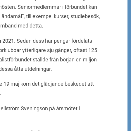
hösten. Seniormedlemmar i förbundet kan
a ändamål”, till exempel kurser, studiebesök,
samband med detta.
n 2021. Sedan dess har pengar fördelats
klubbar ytterligare sju gånger, oftast 125
listförbundet ställde från början en miljon
l dessa åtta utdelningar.
e 19 maj kom det glädjande beskedet att
.
Hellström Sveningson på årsmötet i