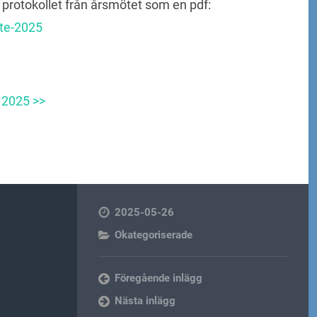
 protokollet från årsmötet som en pdf:
ote-2025
 2025 >>
2025-05-26
Okategoriserade
Föregående inlägg
Nästa inlägg