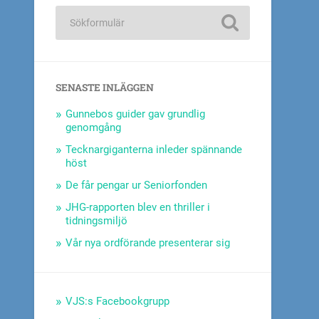
SENASTE INLÄGGEN
Gunnebos guider gav grundlig
genomgång
Tecknargiganterna inleder spännande
höst
De får pengar ur Seniorfonden
JHG-rapporten blev en thriller i
tidningsmiljö
Vår nya ordförande presenterar sig
VJS:s Facebookgrupp