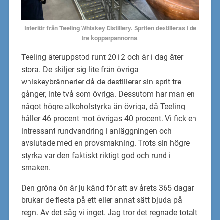
Interiör från Teeling Whiskey Distillery. Spriten destilleras i de
tre kopparpannorna.
Teeling återuppstod runt 2012 och är i dag åter
stora. De skiljer sig lite från övriga
whiskeybrännerier då de destillerar sin sprit tre
gånger, inte två som övriga. Dessutom har man en
något högre alkoholstyrka än övriga, då Teeling
håller 46 procent mot övrigas 40 procent. Vi fick en
intressant rundvandring i anläggningen och
avslutade med en provsmakning. Trots sin högre
styrka var den faktiskt riktigt god och rund i
smaken.
Den gröna ön är ju känd för att av årets 365 dagar
brukar de flesta på ett eller annat sätt bjuda på
regn. Av det såg vi inget. Jag tror det regnade totalt