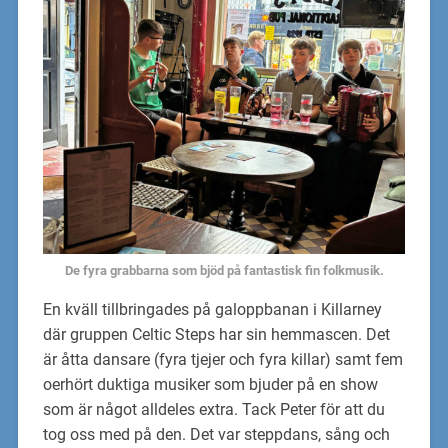
De fyra grabbarna som bjöd på fantastisk fin folkmusik.
En kväll tillbringades på galoppbanan i Killarney
där gruppen Celtic Steps har sin hemmascen. Det
är åtta dansare (fyra tjejer och fyra killar) samt fem
oerhört duktiga musiker som bjuder på en show
som är något alldeles extra. Tack Peter för att du
tog oss med på den. Det var steppdans, sång och