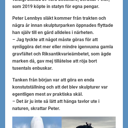
som 2019 köpte in statyn för egna pengar.
Peter Lennbys släkt kommer från trakten och
några år innan skulpturparken öppnades flyttade
han själv till en gård alldeles i närheten.
– Jag tyckte att något måste göras för att
synliggöra det mer eller mindre igenvuxna gamla
gravfältet och Riksantikvarieämbetet, som ägde
marken då, gav mej tillåtelse att röja bort
tusentals enbuskar.
Tanken från början var att göra en enda
konstutställning och att det blev skulpturer var
egentligen mest av praktiska skäl.
– Det är ju inte så lätt att hänga tavlor ute i
naturen, skrattar Peter.