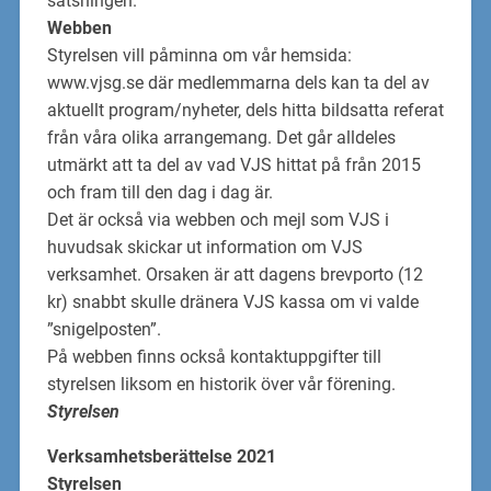
satsningen.
Webben
Styrelsen vill påminna om vår hemsida:
www.vjsg.se
där medlemm
arna dels kan ta del av
aktuellt program
/nyheter, dels
hitta bildsatta referat
från våra olika arrangemang. Det går
alldeles
utmärkt att ta del av vad VJS hittat på från 2015
och fram till den dag i dag är.
Det är också via webben och mejl som VJS i
huvud
sak skickar ut information om VJS
verksamhet. Orsaken är att dagens brevporto
(12
kr)
snabbt skulle dränera VJS kassa om vi
valde
”snigelposten”
.
På webben
finns också kontaktuppgifter till
styrelsen
liksom
en historik över vår förening.
Styrelsen
Verksamhetsberättelse 20
2
1
Styrelsen