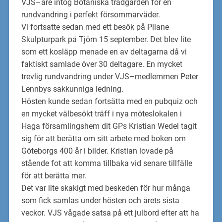
VJS
–
are
intog
Botaniska trädgården för en
rundvandring i perfekt
försommarv
äder.
Vi fortsatte s
edan med ett besök på Pilane
Skulpturpark på Tjörn 15 september.
Det blev lite
s
om ett kosläpp menade en av deltagarna då vi
faktiskt
samlade
över 30 deltagare.
E
n
mycket
trevlig rundvandring under VJS
–
medlemmen Peter
Lennbys
sakkunniga
ledning
.
Hösten kunde sedan fortsätta med en pub
quiz
och
en mycket
välbesökt
träff
i nya
mötesloka
len i
Haga församlingshem
dit GPs Kristian Wedel tagit
sig för att berätta om sitt
arbete med boken
om
Göteborgs 400 år i bilder.
Kristian lovade på
stående fot
att komma
tillbaka vid senare tillfälle
för att berätta mer.
Det var lite skakigt med beskeden för hur många
som
fick samlas under hösten och årets
sista
veckor. VJS vågade satsa på e
tt julbord efter att ha