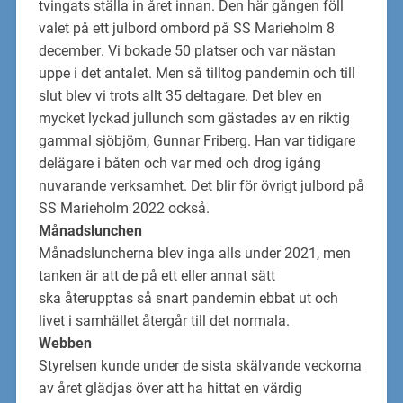
tvingats st
älla
in året innan. Den här
gången föll
valet på ett julbord ombord på SS Marieholm
8
december
. Vi
bokade 50 platser
och var nästan
uppe i det antalet. Men så
tilltog pandemin och till
slut blev vi trots allt 35
deltagare. Det blev en
mycket lyckad jullunch
som gästades av en riktig
gammal sjöbjörn,
Gunnar Friberg
.
Han
var tidigare
del
ä
gare i
båten och
var med och
drog igång
nuvarande
verksamhet. Det blir
för övrigt
julbord på
SS Marieholm 2022 också.
Månadslunchen
Månadsluncherna blev
inga alls under 2021
, men
tanken är att de på ett eller annat
sätt
ska
återupptas så snart pandemin ebbat ut och
livet i samh
ället återgår till det normala.
Webben
Styrelsen
kunde under
de sista skälvande veckorna
av året glädjas över att
ha hittat en
värdig