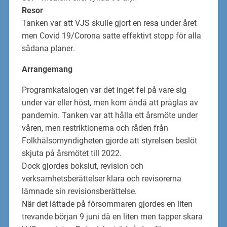
Resor
Tanken var att VJS skulle gjort e
n resa under året
m
en Covid 19/Corona
satte effektivt stopp
för alla
sådana planer
.
Arrangemang
P
rogram
katalogen var det inget fel på vare sig
under vår eller höst, men kom ändå att
präglas av
pandemin.
Tanken var att
hålla ett årsmöte under
våren, men re
striktionerna och
råden från
Folkhälsomyn
digheten gjorde att styrelsen beslöt
skjuta på årsmötet till 2022
.
Dock gjordes
bokslut, revision och
verksamhetsber
ättelser klara och revisorerna
lämnade sin
revisionsberättelse.
När det lättade på
försommaren gjordes
en liten
trevande b
örjan
9 juni då en liten men
tapper
skara