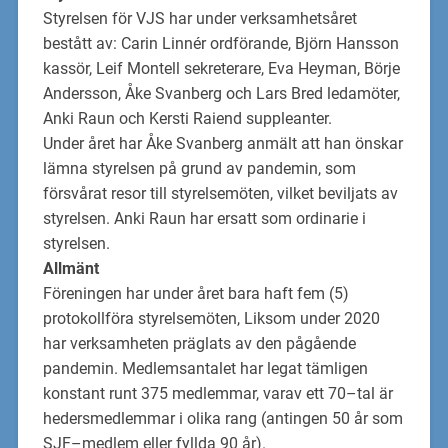
Styrelsen för VJS har under verksamhetsåret
bestått av: Carin Linnér ordförande,
Björn
Hansson
kassör, Leif Montell sekreterare, Eva Heyman, Börje
Andersson,
Åke Svanberg
och
Lars Bred
ledamöter,
Anki Raun
och Kersti Raiend
suppleanter.
Under året har
Åke Svanberg anmält att han önskar
lämna styrelsen
på grund av pandemin,
som
försvårat resor till
styrelsemöten
, vilket beviljats av
styrelsen. Anki
Raun har ersatt som
ordinarie i
styrelsen.
Allmänt
Föreningen har under året
bara
haft
f
em
(
5
)
protokollföra styrelsemöten,
Liksom under 2020
har verksamheten präglats av den pågående
pandemin.
Medlemsantalet har legat tämligen
konstant runt
375 medlemmar,
varav ett 70
–
tal är
hedersmedlemmar i olika rang (antingen
50 år som
SJF
–
medlem eller fyllda 90 år).