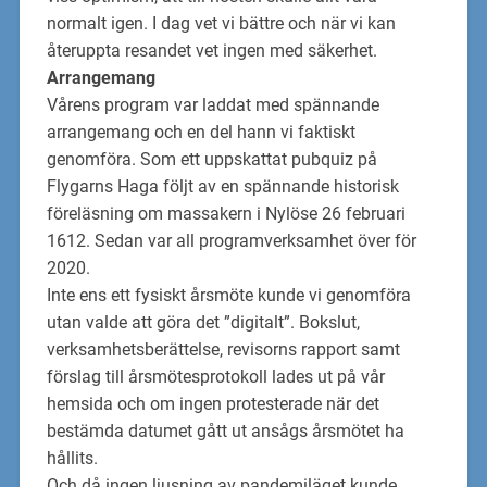
normalt igen. I dag
vet vi bättre och när vi kan
återuppta resandet vet ingen med säkerhet.
Arrangemang
Vårens program var laddat med spännande
arrangemang och en del hann vi faktiskt
genomföra. Som ett uppskattat
pubquiz på
Flygarns Haga följt av en spännande historisk
före
läsning om massakern i Nylöse 26 februari
1612. Sedan var all programverksamhet över
för
2020.
Inte ens ett fysiskt årsmöte kunde vi genomföra
utan valde att göra det ”digitalt”. Bokslut,
verksamhetsberättelse, revisorns rapport samt
förslag till årsmötes
protokoll lades ut på vår
hemsida och om ingen protesterade när det
bestämda datumet gått ut ansågs årsmötet ha
hållits.
Och då ingen ljusning av pandemi
läget kunde