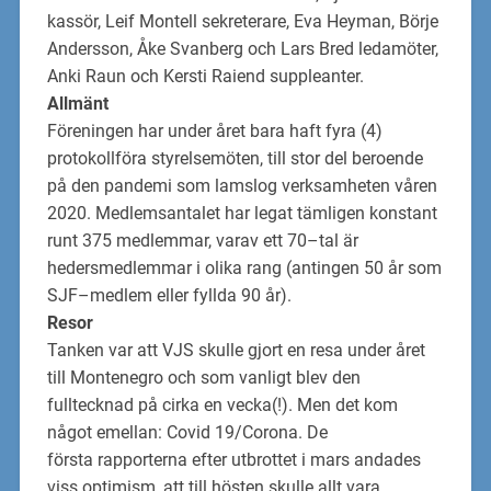
kassör, Leif Montell sekreterare, Eva Heyman, Börje
Andersson,
Åke Svanberg
och
Lars Bred
ledamöter,
Anki Raun
och Kersti Raiend
suppleanter.
Allmänt
Föreningen har under året
bara
haft
fyra
(
4
)
protokollföra styrelsemöten,
till stor del
beroende
på den p
andemi som lamslog verksamheten våren
2020.
Medlemsantalet har
legat tämligen konstant
runt
375 medlemmar,
varav ett 70
–
tal är
hedersmedlemmar i olika
rang (antingen 50 år som
SJF
–
medlem eller fyllda 90 år).
Resor
Tanken var att VJS skulle gjort en
resa under året
till Montenegro
och som vanligt blev den
fulltecknad på cirka en vecka(!).
Men det kom
något emellan: Covid 19/Corona. De
första
rapporterna efter
utbrottet i mars
andades
viss optimism, att till hösten skulle allt vara