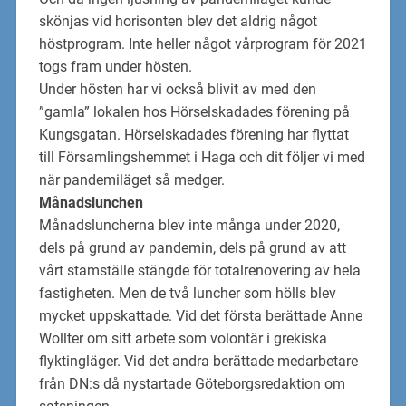
skönjas vid horisonten blev det aldrig något
höstprogram. Inte heller något vårprogram för
2021
togs fram under hösten.
Under hösten har vi också blivit av med den
”gamla” lokalen hos Hörselskadades förening på
Kungsgatan. Hörselskadades förening har flyttat
till Församlingshe
mmet i Haga och dit följer
vi med
när pandemi
läget så medger.
Måna
dslunchen
Månadsluncherna blev inte många under 2020,
dels på grund av pandemin, dels på grund av
att
vårt stamställe stängde för totalrenovering av hela
fastigheten.
Men de två luncher som
hölls blev
mycket uppskattade. Vid det första berättade Anne
Wollt
er om sitt arbete som
volontär i grekiska
flyktingläger. Vid det andra berättade medarbetare
från DN:s då
nystartade Göteborgsredaktion om