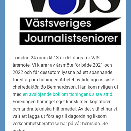
Torsdag 24 mars kl 13 är det dags för VJS
årsmöte. Vi klarar av årsmöte för både 2021 och
2022 och får dessutom lyssna på ett spännande
föredrag om tidningen Arbetet av tidningens siste
chefredaktör, Bo Bernhardsson. Han kom nyligen ut
med
en avslöjande bok om tidningens sista strid
.
Föreningen har inget eget kansli med kopiatorer
och andra tekniska hjälpmedel. Av det skälet har vi
valt att lägga ut förslag till dagordning liksom
verksamhetsberättelse här på vår hemsida. Se
nedan.