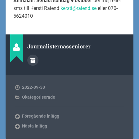
Anmälan: Senast söndag 9 oktober
per mejl eller
sms till Kersti Raiend
kersti@raiend.se
eller 070-
5624010
Journalisternasseniorer
2022-09-30
Okategoriserade
Föregående inlägg
Nästa inlägg