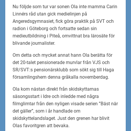
Nu följde som tur var sonen Ola inte mamma Carin
Linnérs råd utan gick medielinjen på
Angeredsgymnasiet, fick göra praktik på SVT och
radion i Göteborg och fortsatte sedan sin
medieutbildning i Piteå, omvittnat bra lärosäte för
blivande journalister.
Om detta och mycket annat hann Ola berätta för
det 20-talet pensionerade murvlar från VJS och
SR/SVT:s pensionärsklubb som sökt sig till Haga
församlingshem denna gråkalla novemberdag.
Ola kom nästan direkt från skidskyttarnas
säsongsstart i Idre och inledde med några
filmglimtar från den nyligen visade serien ”Bäst när
det gäller”, som i år handlade om
skidskyttelandslaget. Just den grenen har blivit
Olas favoritgren att bevaka.