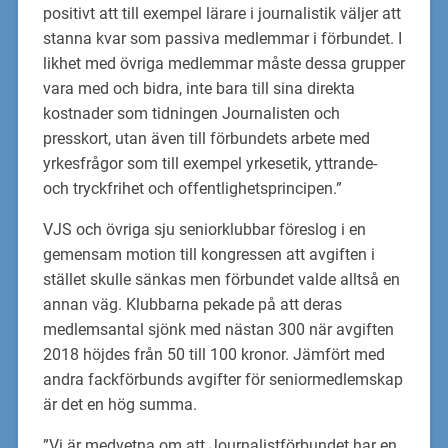
positivt att till exempel lärare i journalistik väljer att
stanna kvar som passiva medlemmar i förbundet. I
likhet med övriga medlemmar måste dessa grupper
vara med och bidra, inte bara till sina direkta
kostnader som tidningen Journalisten och
presskort, utan även till förbundets arbete med
yrkesfrågor som till exempel yrkesetik, yttrande-
och tryckfrihet och offentlighetsprincipen.”
VJS och övriga sju seniorklubbar föreslog i en
gemensam motion till kongressen att avgiften i
stället skulle sänkas men förbundet valde alltså en
annan väg. Klubbarna pekade på att deras
medlemsantal sjönk med nästan 300 när avgiften
2018 höjdes från 50 till 100 kronor. Jämfört med
andra fackförbunds avgifter för seniormedlemskap
är det en hög summa.
”Vi är medvetna om att Journalistförbundet har en